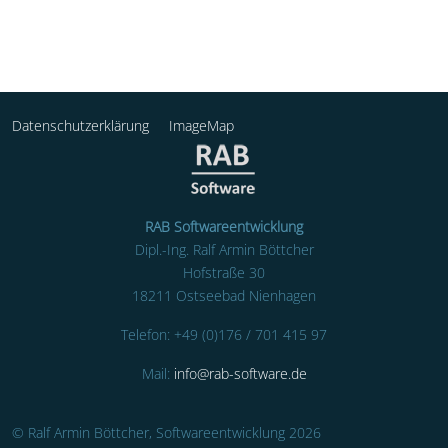
Datenschutzerklärung
ImageMap
RAB Softwareentwicklung
Dipl.-Ing. Ralf Armin Böttcher
Hofstraße 30
18211 Ostseebad Nienhagen
Telefon: +49 (0)176 / 701 415 97
Mail:
info@rab-software.de
© Ralf Armin Böttcher, Softwareentwicklung 2026