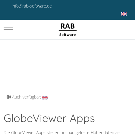
info@rab-software.de
Sprache 
Mobile Menu Toggle
Auch verfügbar:
GlobeViewer Apps
Die GlobeViewer Apps stellen hochaufgelöste Höhendaten als