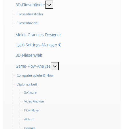
MOD_MENU_TOGGLE_SUBMENU_LABEL
3D-Fliesenfinder
Fliesenhersteller
Fliesenhandel
Melos Granules Designer
Light-Settings-Manager
3D-Fliesenwelt
MOD_MENU_TOGGLE_SUBMENU_LABE
Game-Flow-Analyse
Computerspiele & Flow
Diplomarbeit
Software
Video Analyzer
Flow Player
Ablauf
Beispiel