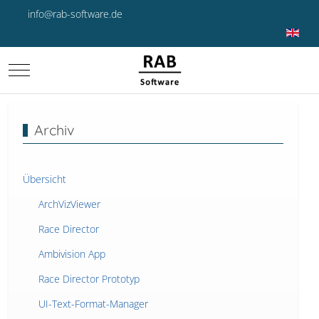
info@rab-software.de
Sprache 
Mobile Menu Toggle
Archiv
Übersicht
ArchVizViewer
Race Director
Ambivision App
Race Director Prototyp
UI-Text-Format-Manager