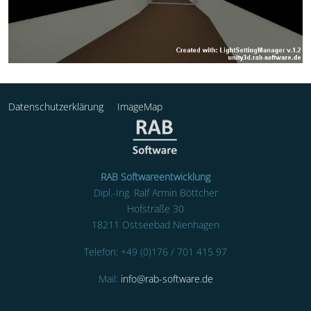
Datenschutzerklärung
ImageMap
RAB Softwareentwicklung
Dipl.-Ing. Ralf Armin Böttcher
Hofstraße 30
18211 Ostseebad Nienhagen
Telefon: +49 (0)176 / 701 415 97
Mail:
info@rab-software.de