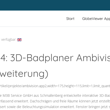
Start
GlobeViewer Ap
 verfügbar:
14: 3D-Badplaner Ambivi
rweiterung)
artikel/projekte/ambivision.app2,width=175,height=115,limit=1,limit_quan
die M3B Service GmbH aus Schmallenberg entwickelte interaktive 3D-Ba
fassend erweitert. Dachschrägen und freie Räume können jetzt erstellt
ert sowie die Beleuchtungssimulation erweitert. Fenster bringen jetzt s