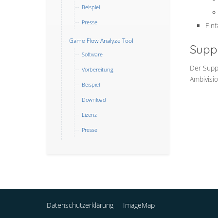
Beispiel
Presse
Ein
Game Flow Analyze Tool
Supp
Software
Der Supp
Vorbereitung
Ambivisio
Beispiel
Download
Lizenz
Presse
Datenschutzerklärung
ImageMap