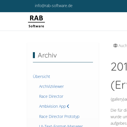
info@rab-software.de
Auch
Archiv
20
Übersicht
(E
ArchVizViewer
Race Director
{gallery}
Ambivision App
Die für 
Race Director Prototyp
wurde um
aufgebess
UI-Text-Format-Manager