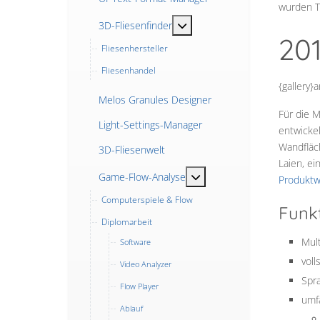
wurden Te
MOD_MENU_TOGGLE_SUBME
3D-Fliesenfinder
20
Fliesenhersteller
Fliesenhandel
{gallery}
Melos Granules Designer
Für die 
Light-Settings-Manager
entwickel
Wandfläc
3D-Fliesenwelt
Laien, ei
MOD_MENU_TOGGLE_SUB
Game-Flow-Analyse
Produktw
Computerspiele & Flow
Funk
Diplomarbeit
Mul
Software
voll
Video Analyzer
Spra
Flow Player
umfa
Ablauf