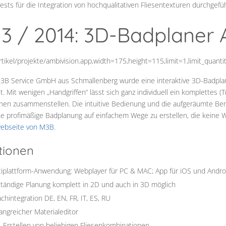
sts für die Integration von hochqualitativen Fliesentexturen durchgefüh
NU_LABEL
13 / 2014: 3D-Badplaner 
artikel/projekte/ambivision.app,width=175,height=115,limit=1,limit_quant
M3B Service GmbH aus Schmallenberg wurde eine interaktive 3D-Badplan
t. Mit wenigen „Handgriffen“ lässt sich ganz individuell ein komplettes 
hen zusammenstellen. Die intuitive Bedienung und die aufgeräumte Ben
ne profimäßige Badplanung auf einfachem Wege zu erstellen, die keine W
MENU_LABEL
ebseite von M3B
.
tionen
tiplattform-Anwendung: Webplayer für PC & MAC; App für iOS und Andro
ständige Planung komplett in 2D und auch in 3D möglich
chintegration DE, EN, FR, IT, ES, RU
ngreicher Materialeditor
Erstellen von beliebigen Fliesenkombinationen