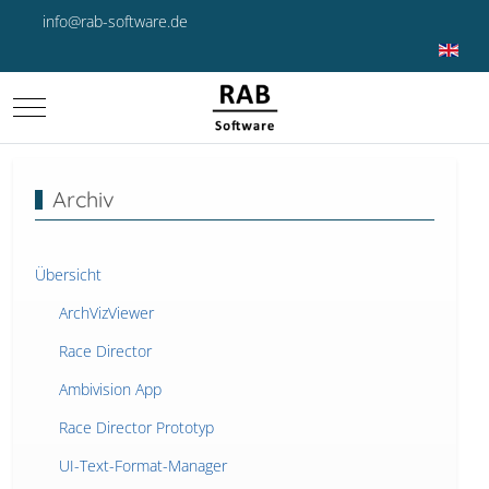
info@rab-software.de
Sprache 
Mobile Menu Toggle
Archiv
Übersicht
ArchVizViewer
Race Director
Ambivision App
Race Director Prototyp
UI-Text-Format-Manager