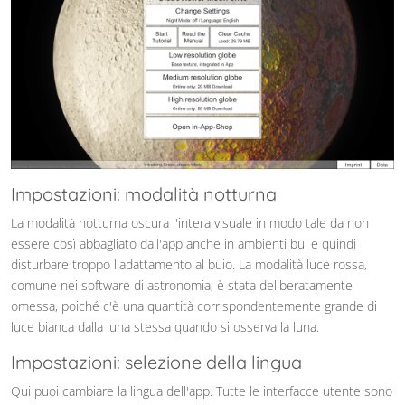
Impostazioni: modalità notturna
La modalità notturna oscura l'intera visuale in modo tale da non
essere così abbagliato dall'app anche in ambienti bui e quindi
disturbare troppo l'adattamento al buio. La modalità luce rossa,
comune nei software di astronomia, è stata deliberatamente
omessa, poiché c'è una quantità corrispondentemente grande di
luce bianca dalla luna stessa quando si osserva la luna.
Impostazioni: selezione della lingua
Qui puoi cambiare la lingua dell'app. Tutte le interfacce utente sono