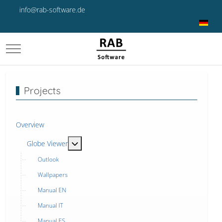
info@rab-software.de
Select yo
Mobile Menu Toggle
Projects
Overview
MOD_MENU_TOGGLE_SUBMENU_LABEL
Globe Viewer
Outlook
Wallpapers
Manual EN
Manual IT
Manual ES