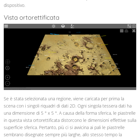
dispositivo.
Vista ortorettificata
Se è stata selezionata una regione, viene caricata per prima la
scena con i singoli riquadri di dati 2D. Ogni singola tessera dati ha
una dimensione di 5 ° x 5 °. A causa della forma sferica, le piastrelle
in questa vista ortorettificata distorcono le dimensioni effettive sulla
superficie sferica. Pertanto, più ci si avvicina ai pali le piastrelle
sembrano disegnate sempre più larghe, allo stesso tempo la