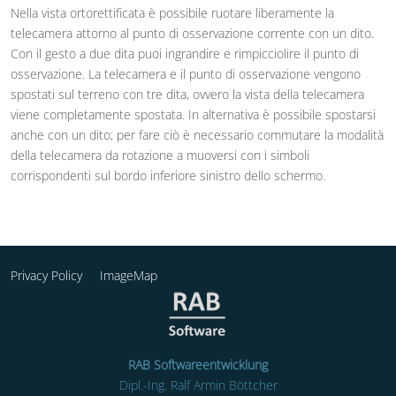
Nella vista ortorettificata è possibile ruotare liberamente la
telecamera attorno al punto di osservazione corrente con un dito.
Con il gesto a due dita puoi ingrandire e rimpicciolire il punto di
osservazione. La telecamera e il punto di osservazione vengono
spostati sul terreno con tre dita, ovvero la vista della telecamera
viene completamente spostata. In alternativa è possibile spostarsi
anche con un dito; per fare ciò è necessario commutare la modalità
della telecamera da rotazione a muoversi con i simboli
corrispondenti sul bordo inferiore sinistro dello schermo.
Privacy Policy
ImageMap
RAB Softwareentwicklung
Dipl.-Ing. Ralf Armin Böttcher