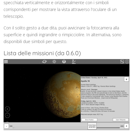
specchiata verticalmente e orizzontalmente con i simboli
corrispondenti per mostrare la vista attraverso l'oculare di un
telescopio.
Con il solito gesto a due dita, puoi avvicinare la fotocamera alla
superficie e quindi ingrandire o rimpicciolire. In alternativa, sono
disponibili due simboli per questo.
Lista delle missioni (da 0.6.0)