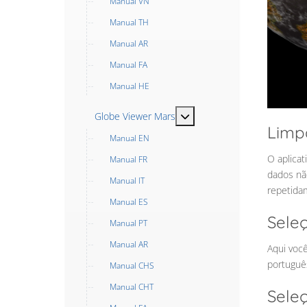
Manual VN
Manual TH
Manual AR
Manual FA
Manual HE
MOD_MENU_TOGGLE_SUB
Globe Viewer Mars
Limp
Manual EN
O aplicat
Manual FR
dados nã
Manual IT
repetida
Manual ES
Sele
Manual PT
Manual AR
Aqui você
português
Manual CHS
Manual CHT
Sele