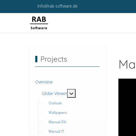
info@rab-software.de
Projects
Ma
Overview
MOD_MENU_TOGGLE_SUBMENU
Globe Viewer
Outlook
Wallpapers
Manual EN
Manual IT