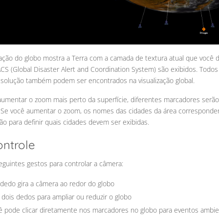
zação do globo mostra a Terra com a camada de textura atual que você de
CS (Global Disaster Alert and Coordination System) são exibidos. Todos
resolução também podem ser encontrados na visualização global.
aumentar o zoom mais perto da superfície, diferentes marcadores serão
. Se você aumentar o zoom, os nomes das cidades da área corresponden
ção para definir quais cidades devem ser exibidas.
ontrole
eguintes gestos para controlar a câmera:
dedo gira a câmera ao redor do globo
dois dedos para ampliar ou reduzir o globo
ê pode clicar diretamente nos marcadores no globo para eventos ambi