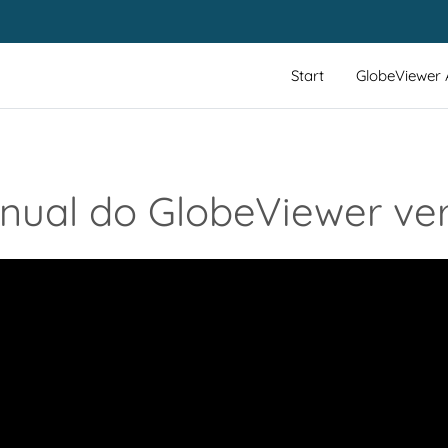
Start
GlobeViewer
nual do GlobeViewer ver
_LABEL