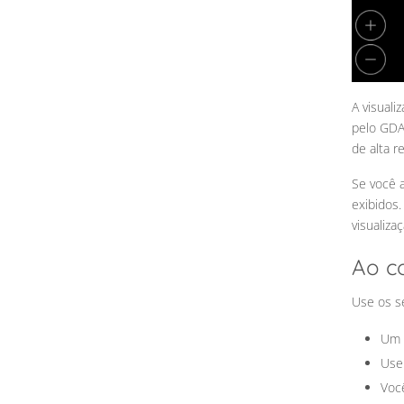
A visuali
pelo GDA
de alta 
Se você 
exibidos
visualiza
Ao c
Use os s
Um 
Use 
Voc