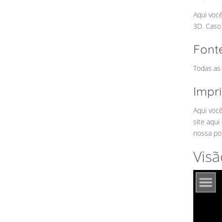
Aqui voc
3D. Caso
Font
Todas as 
Impr
Aqui você
site aqui
nossa pol
Visã