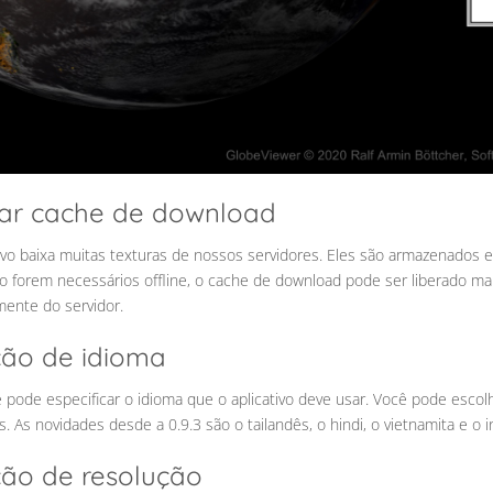
MENU_LABEL
ar cache de download
ivo baixa muitas texturas de nossos servidores. Eles são armazenados em
o forem necessários offline, o cache de download pode ser liberado 
mente do servidor.
ção de idioma
 pode especificar o idioma que o aplicativo deve usar. Você pode escolhe
. As novidades desde a 0.9.3 são o tailandês, o hindi, o vietnamita e o 
ção de resolução