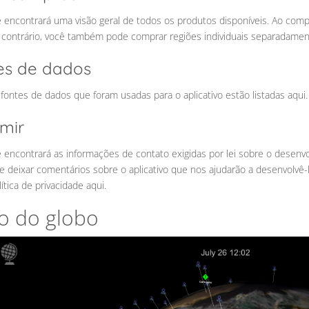
ê encontrará uma visão geral de todos os produtos disponíveis. Ao com
 contrário, você também pode comprar regiões individuais separadamen
es de dados
fontes de dados que foram usadas para o aplicativo estão listadas aqui.
imir
 encontrará as informações de contato exigidas por lei sobre o desenv
 e deixar comentários sobre o aplicativo que nos ajudarão a desenvolvê
ítica de privacidade aqui.
o do globo