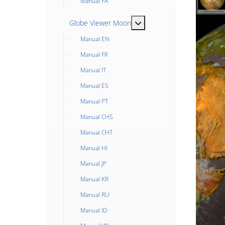
Manual FA
MOD_MENU_TOGGLE_SUB
Globe Viewer Moon
Manual EN
Manual FR
Manual IT
Manual ES
Manual PT
Manual CHS
Manual CHT
Manual HI
Manual JP
Manual KR
Manual RU
Manual ID