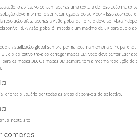
stalação, o aplicativo contém apenas uma textura de resolução muito baix
resolução devem primeiro ser recarregadas do servidor - isso acontece 
da resolução afeta apenas a visão global da Terra e deve ser vista ind
 disponível lá. A visão global é limitada a um máximo de 8K para que o 
que a visualização global sempre permanece na memória principal enqua
e 8K e o aplicativo trava ao carregar mapas 3D, você deve tentar usar a
el para os mapas 3D. Os mapas 3D sempre têm a mesma resolução de te
.
ial
al orienta o usuário por todas as áreas disponíveis do aplicativo.
al
nual neste site.
r compras