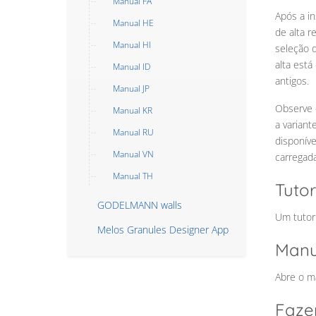
Manual FA
Após a in
Manual HE
de alta 
Manual HI
seleção 
alta está
Manual ID
antigos.
Manual JP
Observe 
Manual KR
a variant
Manual RU
disponív
Manual VN
carregada
Manual TH
Tutor
GODELMANN walls
Um tutori
Melos Granules Designer App
Manu
Abre o ma
Faze