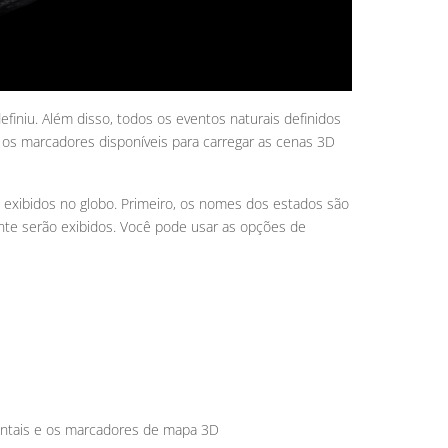
finiu. Além disso, todos os eventos naturais definidos
 os marcadores disponíveis para carregar as cenas 3D
 exibidos no globo. Primeiro, os nomes dos estados são
te serão exibidos. Você pode usar as opções de
entais e os marcadores de mapa 3D